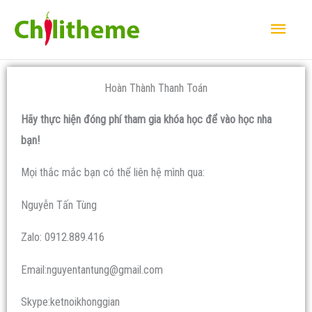
Nhảy
Men
tới
Chí
nội
dung
Hoàn Thành Thanh Toán
Hãy thực hiện đóng phí tham gia khóa học để vào học nha
bạn!
Mọi thắc mắc bạn có thể liên hệ mình qua:
Nguyễn Tấn Tùng
Zalo: 0912.889.416
Email:
nguyentantung@gmail.com
Skype:ketnoikhonggian