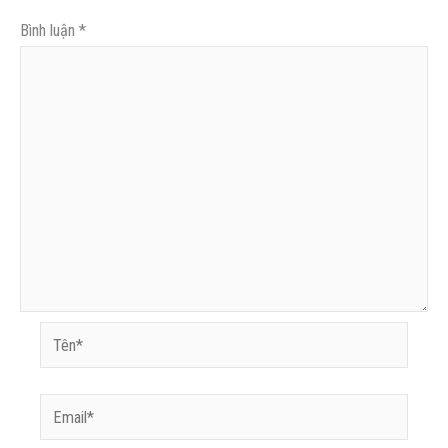
Plugin
nội
Bình luận
*
dung
khóa
học
Tên*
Email*