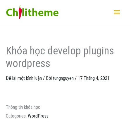
Nhảy
Men
tới
Chí
nội
dung
Khóa học develop plugins
wordpress
Để lại một bình luận
/ Bởi
tungnguyen
/
17 Tháng 4, 2021
Thông tin khóa học
Categories:
WordPress