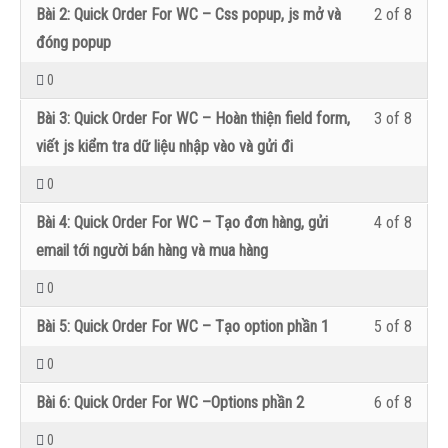
sugge
thể
Lesso
Bạn
Bài 2: Quick Order For WC – Css popup, js mở và
2 of 8
khóa
within
vào
searc
xem
2
cần
đóng popup
học
secti
lớp
plugin
nội
of
đăng
0
Devel
học
dung
8
nhập
Lesso
Bạn
Quick
để
Bài 3: Quick Order For WC – Hoàn thiện field form,
3 of 8
khóa
within
vào
3
cần
Order
có
viết js kiểm tra dữ liệu nhập vào và gửi đi
học
secti
lớp
of
đăng
For
thể
0
Devel
học
8
nhập
Wooc
xem
Lesso
Bạn
Quick
để
Bài 4: Quick Order For WC – Tạo đơn hàng, gửi
4 of 8
within
vào
Plugin
nội
4
cần
Order
có
email tới người bán hàng và mua hàng
secti
lớp
dung
of
đăng
For
thể
0
Devel
học
khóa
8
nhập
Wooc
xem
Lesso
Bạn
Quick
để
học
Bài 5: Quick Order For WC – Tạo option phần 1
5 of 8
within
vào
Plugin
nội
5
cần
Order
có
0
secti
lớp
dung
of
đăng
For
thể
Devel
học
Lesso
Bạn
khóa
Bài 6: Quick Order For WC –Options phần 2
6 of 8
8
nhập
Wooc
xem
Quick
để
6
cần
học
0
within
vào
Plugin
nội