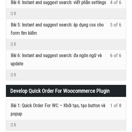
Lesso
Bạn
Instan
để
Bài 4: Instant and suggest search: viết phần settings
4 of 6
within
vào
plugin
nội
4
cần
and
có
0
secti
lớp
dung
of
đăng
sugge
thể
Devel
học
Lesso
Bạn
khóa
Bài 5: Instant and suggest search: áp dụng css cho
5 of 6
6
nhập
searc
xem
Instan
để
5
cần
học
form tìm kiếm
within
vào
plugin
nội
and
có
of
đăng
0
secti
lớp
dung
sugge
thể
6
nhập
Devel
học
Lesso
Bạn
khóa
Bài 6: Instant and suggest search: đa ngôn ngữ và
6 of 6
searc
xem
within
vào
Instan
để
6
cần
học
update
plugin
nội
secti
lớp
and
có
of
đăng
0
dung
Devel
học
sugge
thể
6
nhập
khóa
Instan
để
searc
xem
within
vào
Develop Quick Order For Woocommerce Plugin
học
and
có
plugin
nội
secti
lớp
sugge
thể
Lesso
Bạn
Bài 1: Quick Order For WC – Khởi tạo, tạo button và
1 of 8
dung
Devel
học
searc
xem
1
cần
popup
khóa
Instan
để
plugin
nội
of
đăng
học
and
có
0
dung
8
nhập