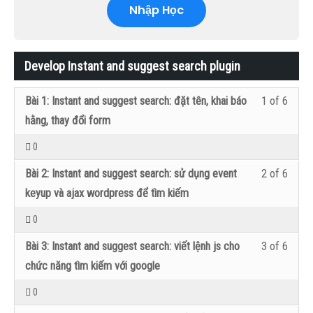
Nhập Học
Develop Instant and suggest search plugin
Lesso
Bạn
Bài 1: Instant and suggest search: đặt tên, khai báo
1 of 6
1
cần
hằng, thay đổi form
of
đăng
0
6
nhập
Lesso
Bạn
Bài 2: Instant and suggest search: sử dụng event
2 of 6
within
vào
2
cần
keyup và ajax wordpress để tìm kiếm
secti
lớp
of
đăng
0
Devel
học
6
nhập
Lesso
Bạn
Instan
để
Bài 3: Instant and suggest search: viết lệnh js cho
3 of 6
within
vào
3
cần
and
có
chức năng tìm kiếm với google
secti
lớp
of
đăng
sugge
thể
0
Devel
học
6
nhập
searc
xem