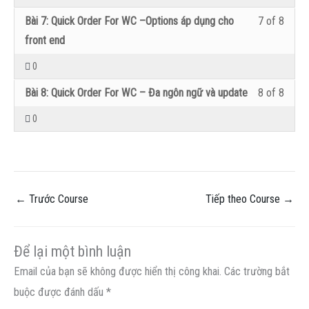
Order
có
of
đăng
secti
lớp
dung
Lesso
Bạn
Bài 7: Quick Order For WC –Options áp dụng cho
7 of 8
For
thể
8
nhập
Devel
học
khóa
7
cần
front end
Wooc
xem
within
vào
Quick
để
học
of
đăng
0
Plugin
nội
secti
lớp
Order
có
8
nhập
dung
Devel
học
Lesso
Bạn
Bài 8: Quick Order For WC – Đa ngôn ngữ và update
8 of 8
For
thể
within
vào
khóa
Quick
để
8
cần
0
Wooc
xem
secti
lớp
học
Order
có
of
đăng
Plugin
nội
Devel
học
For
thể
8
nhập
dung
Quick
để
Wooc
xem
within
vào
khóa
Order
có
Plugin
nội
secti
lớp
←
Trước Course
Tiếp theo Course
→
học
For
thể
dung
Devel
học
Wooc
xem
khóa
Quick
để
Plugin
nội
Để lại một bình luận
học
Order
có
dung
Email của bạn sẽ không được hiển thị công khai.
Các trường bắt
For
thể
khóa
buộc được đánh dấu
*
Wooc
xem
học