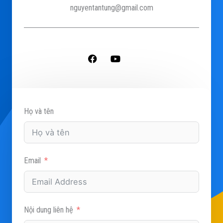
nguyentantung@gmail.com
F
Y
a
o
c
u
e
t
b
u
o
b
o
e
Họ và tên
k
Email
Nội dung liên hệ