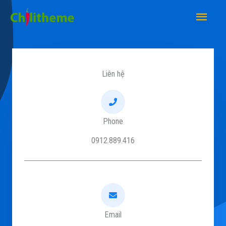
Nhảy
Men
tới
Chí
nội
dung
Liên hệ
Phone
0912.889.416
Email