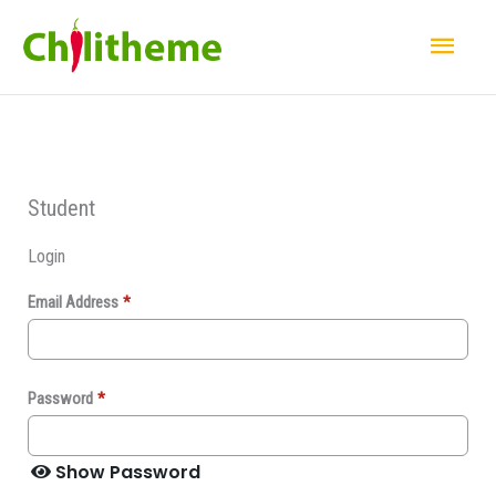
Nhảy
Men
tới
Chí
nội
dung
Student
Login
Email Address
*
Password
*
Show Password